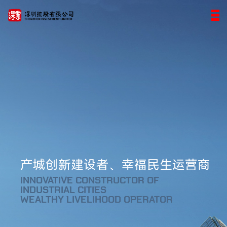
产城创新建设者、幸福民生运营商
INNOVATIVE CONSTRUCTOR OF
INDUSTRIAL CITIES
WEALTHY LIVELIHOOD OPERATOR