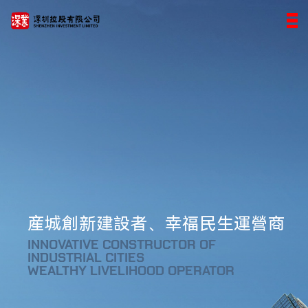
産城創新建設者、幸福民生運營商
INNOVATIVE CONSTRUCTOR OF
INDUSTRIAL CITIES
WEALTHY LIVELIHOOD OPERATOR